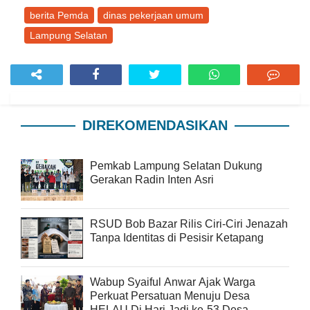
berita Pemda
dinas pekerjaan umum
Lampung Selatan
DIREKOMENDASIKAN
Pemkab Lampung Selatan Dukung
Gerakan Radin Inten Asri
RSUD Bob Bazar Rilis Ciri-Ciri Jenazah
Tanpa Identitas di Pesisir Ketapang
Wabup Syaiful Anwar Ajak Warga
Perkuat Persatuan Menuju Desa
HELAU Di Hari Jadi ke-53 Desa