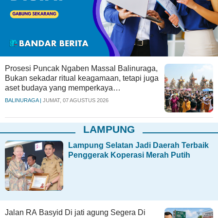
Prosesi Puncak Ngaben Massal Balinuraga,
Bukan sekadar ritual keagamaan, tetapi juga
aset budaya yang memperkaya
keberagaman
BALINURAGA |
JUMAT, 07 AGUSTUS 2026
LAMPUNG
Lampung Selatan Jadi Daerah Terbaik
Penggerak Koperasi Merah Putih
Jalan RA Basyid Di jati agung Segera Di