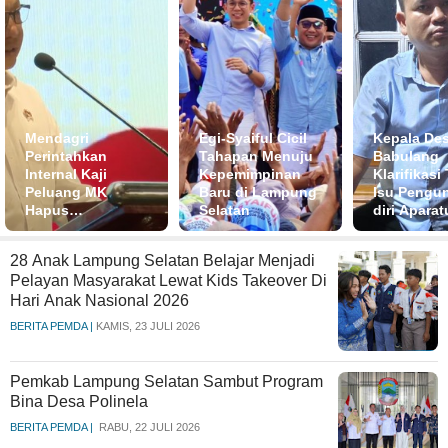
Mendagri
Egi-Syaiful Cicil
Kepala De
Perintahkan
Tahapan Menuju
Babulang
Internal Kaji
Kepemimpinan
Klarifikasi 
Peluang MK
Baru di Lampung
Isu Pengu
Hapus
Selatan
diri Aparat
Parliamentary
Secara Be
Threshold
28 Anak Lampung Selatan Belajar Menjadi
Pelayan Masyarakat Lewat Kids Takeover Di
Hari Anak Nasional 2026
BERITA PEMDA |
KAMIS, 23 JULI 2026
Pemkab Lampung Selatan Sambut Program
Bina Desa Polinela
BERITA PEMDA |
RABU, 22 JULI 2026