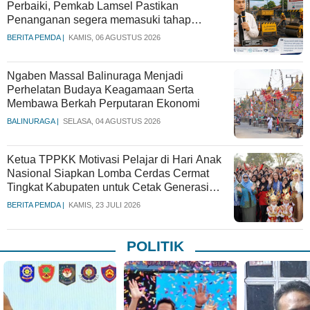
Perbaiki, Pemkab Lamsel Pastikan
Penanganan segera memasuki tahap
pelaksanaan
BERITA PEMDA |
KAMIS, 06 AGUSTUS 2026
Ngaben Massal Balinuraga Menjadi
Perhelatan Budaya Keagamaan Serta
Membawa Berkah Perputaran Ekonomi
BALINURAGA |
SELASA, 04 AGUSTUS 2026
Ketua TPPKK Motivasi Pelajar di Hari Anak
Nasional Siapkan Lomba Cerdas Cermat
Tingkat Kabupaten untuk Cetak Generasi
Berprestasi
BERITA PEMDA |
KAMIS, 23 JULI 2026
POLITIK