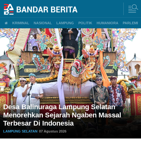
Bandar Berita.co.id
KRIMINAL
NASIONAL
LAMPUNG
POLITIK
HUMANIORA
PARLEMEN
an
Ngaben Massal Balinuraga Memik
sal
Mancanegara Dan Puluhan Ribu
Pengunjung
LAMPUNG SELATAN
07 Agustus 2026