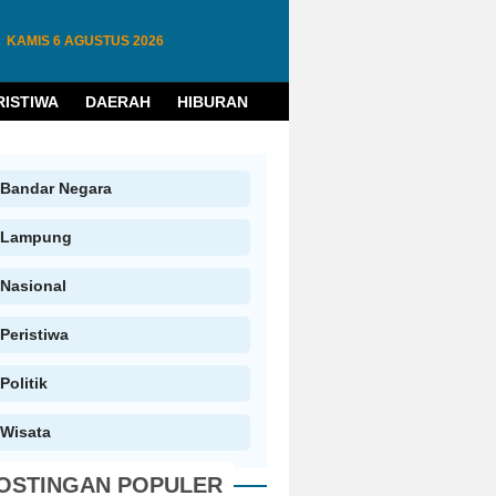
KAMIS
6 AGUSTUS 2026
RISTIWA
DAERAH
HIBURAN
HUKUM
PENDIDIKAN
W
Bandar Negara
Lampung
Nasional
Peristiwa
Politik
Wisata
OSTINGAN POPULER