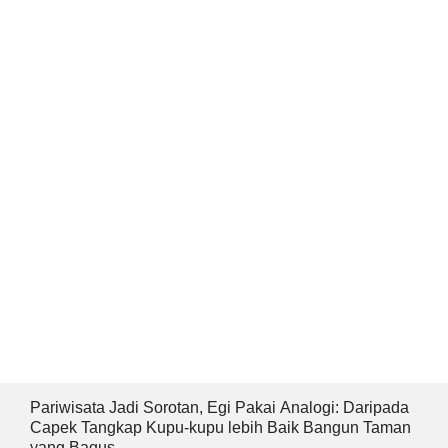
Capek Tangkap Kupu-kupu lebih Baik Bangun Taman
yang Bagus
Redaksi
Pedoman
Privacy
Copyright ©
2026 Bandar Berita.co.id