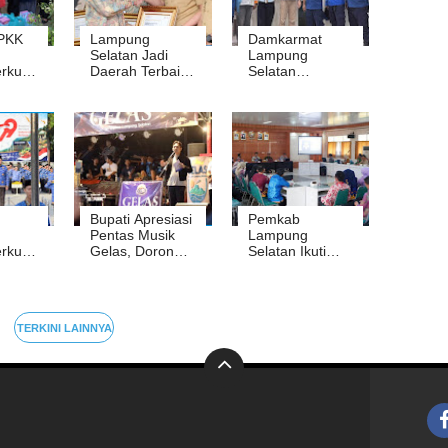
PKK
Lampung
Damkarmat
Selatan Jadi
Lampung
rkuat
Daerah Terbaik
Selatan
ngan
Penggerak
Dampingi Fire
siko
Koperasi Merah
Skill Competition
Putih
PT Japfa
Bupati Apresiasi
Pemkab
Pentas Musik
Lampung
rkuat
Gelas, Dorong
Selatan Ikuti
asi
Hiburan Rakyat
Coaching Clinic
Jadi Penggerak
Kementerian
UMKM
PANRB Guna
Perkuat Sistem
TERKINI LAINNYA
Merit ASN 2026