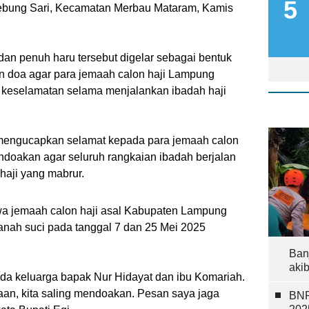
Lebung Sari, Kecamatan Merbau Mataram, Kamis
an penuh haru tersebut digelar sebagai bentuk
n doa agar para jemaah calon haji Lampung
n keselamatan selama menjalankan ibadah haji
mengucapkan selamat kepada para jemaah calon
ndoakan agar seluruh rangkaian ibadah berjalan
 haji yang mabrur.
a jemaah calon haji asal Kabupaten Lampung
anah suci pada tanggal 7 dan 25 Mei 2025
Ban
aki
da keluarga bapak Nur Hidayat dan ibu Komariah.
n, kita saling mendoakan. Pesan saya jaga
BNP