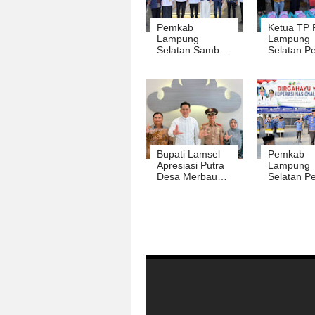
Pemkab
Ketua TP 
Lampung
Lampung
Selatan Sambut
Selatan Pe
Program Bina
Pendampi
Desa Polinela
Anak Bere
Stunting
Bupati Lamsel
Pemkab
Apresiasi Putra
Lampung
Desa Merbau
Selatan Pe
Mataram Lolos
Transform
Akademi
Koperasi
Angkatan Laut
Modern