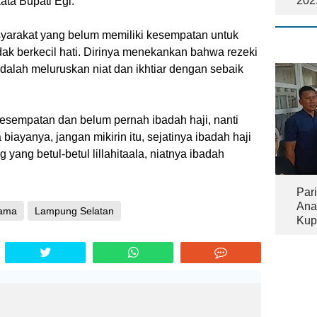
202
ata Bupati Egi.
syarakat yang belum memiliki kesempatan untuk
dak berkecil hati. Dirinya menekankan bahwa rezeki
 adalah meluruskan niat dan ikhtiar dengan sebaik
esempatan dan belum pernah ibadah haji, nanti
iayanya, jangan mikirin itu, sejatinya ibadah haji
g yang betul-betul lillahitaala, niatnya ibadah
Pari
Ana
gama
Lampung Selatan
Kup
Tam