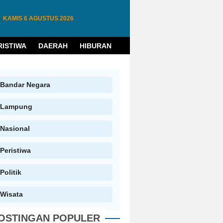
KAMIS
6 AGUSTUS 2026
RISTIWA
DAERAH
HIBURAN
HUKUM
PENDIDIKAN
W
Bandar Negara
Lampung
Nasional
Peristiwa
Politik
Wisata
OSTINGAN POPULER