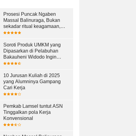
Prosesi Puncak Ngaben
Massal Balinuraga, Bukan
sekadar ritual keagamaan,
tetapi juga aset budaya yang
memperkaya keberagaman
Soroti Produk UMKM yang
Dipasarkan di Pelabuhan
Bakauheni Widodo Ingin
UMKM Lebih Maju
10 Jurusan Kuliah di 2025
yang Alumninya Gampang
Cari Kerja
Pemkab Lamsel tuntut ASN
Tinggalkan pola Kerja
Konvensional