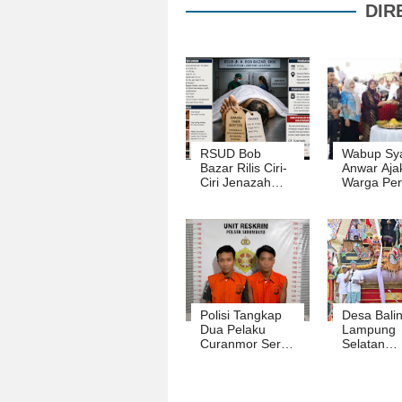
DIR
RSUD Bob
Wabup Sya
Bazar Rilis Ciri-
Anwar Aja
Ciri Jenazah
Warga Per
Tanpa Identitas
Persatuan
di Pesisir
Menuju D
Ketapang
HELAU Di 
Jadi ke-5
Beringin
Kencana
Polisi Tangkap
Desa Bali
Dua Pelaku
Lampung
Curanmor Serta
Selatan
Penadah
Menorehk
Barang Curian
Sejarah N
Di Sidomulyo
Massal Te
Di Indones