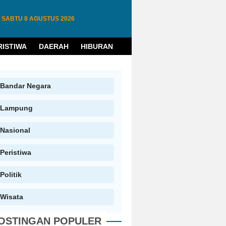
SABTU
8 AGUSTUS 2026
RISTIWA
DAERAH
HIBURAN
HUKUM
PENDIDIKAN
W
Bandar Negara
Lampung
Nasional
Peristiwa
Politik
Wisata
OSTINGAN POPULER