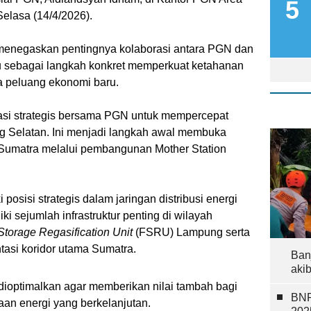
Selasa (14/4/2026).
 menegaskan pentingnya kolaborasi antara PGN dan
 sebagai langkah konkret memperkuat ketahanan
 peluang ekonomi baru.
rasi strategis bersama PGN untuk mempercepat
 Selatan. Ini menjadi langkah awal membuka
r Sumatra melalui pembangunan Mother Station
posisi strategis dalam jaringan distribusi energi
ki sejumlah infrastruktur penting di wilayah
Storage Regasification Unit
(FSRU) Lampung serta
ntasi koridor utama Sumatra.
Ban
aki
lu dioptimalkan agar memberikan nilai tambah bagi
BNP
an energi yang berkelanjutan.