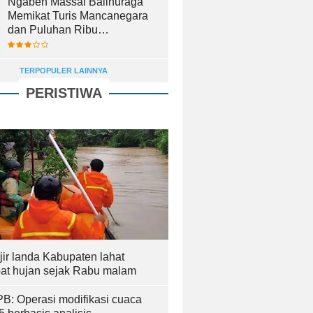
Ngaben Massal Balinuraga
Memikat Turis Mancanegara
dan Puluhan Ribu
Pengunjung
TERPOPULER LAINNYA
PERISTIWA
jir landa Kabupaten lahat
bat hujan sejak Rabu malam
B: Operasi modifikasi cuaca