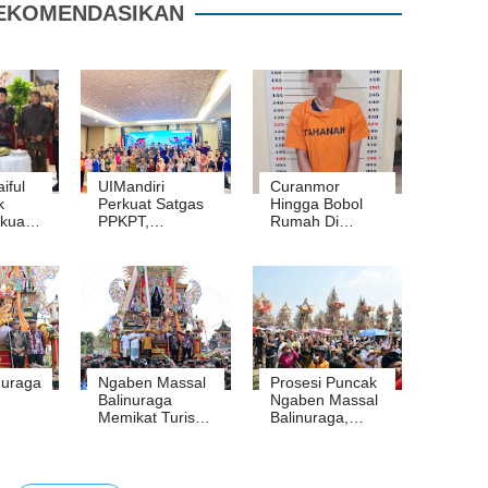
EKOMENDASIKAN
iful
UIMandiri
Curanmor
k
Perkuat Satgas
Hingga Bobol
kuat
PPKPT,
Rumah Di
Wujudkan
Kalianda Pelaku
esa
Kampus Aman,
Kini Gulung
Hari
Inklusif, dan
Polisi
3 Desa
Bebas
Kekerasan
nuraga
Ngaben Massal
Prosesi Puncak
Balinuraga
Ngaben Massal
Memikat Turis
Balinuraga,
an
Mancanegara
Bukan sekadar
gaben
dan Puluhan
ritual
rbesar
Ribu
keagamaan,
ia
Pengunjung
tetapi juga aset