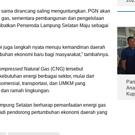
202
rja sama dirancang saling menguntungkan. PGN akan
 gas, sementara pembangunan dan pengelolaan
elibatkan Perseroda Lampung Selatan Maju sebagai
api juga langkah nyata menuju kemandirian daerah
buhan ekonomi baru bagi masyarakat,” tambahnya.
Compressed Natural Gas
(CNG) tersebut
butuhan energi berbagai sektor, mulai dari
Pari
r komersial, transportasi, dan UMKM yang
Ana
n dan ramah lingkungan.
Kup
Tam
Lampung Selatan berharap pemanfaatan energi gas
jadi pendorong pertumbuhan ekonomi daerah yang