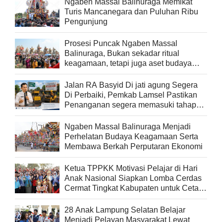
Ngaben Massal Balinuraga Memikat
Turis Mancanegara dan Puluhan Ribu
Pengunjung
Prosesi Puncak Ngaben Massal
Balinuraga, Bukan sekadar ritual
keagamaan, tetapi juga aset budaya
yang memperkaya keberagaman
Jalan RA Basyid Di jati agung Segera
Di Perbaiki, Pemkab Lamsel Pastikan
Penanganan segera memasuki tahap
pelaksanaan
Ngaben Massal Balinuraga Menjadi
Perhelatan Budaya Keagamaan Serta
Membawa Berkah Perputaran Ekonomi
Ketua TPPKK Motivasi Pelajar di Hari
Anak Nasional Siapkan Lomba Cerdas
Cermat Tingkat Kabupaten untuk Cetak
Generasi Berprestasi
28 Anak Lampung Selatan Belajar
Menjadi Pelayan Masyarakat Lewat