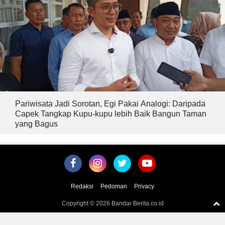
Pariwisata Jadi Sorotan, Egi Pakai Analogi: Daripada
Capek Tangkap Kupu-kupu lebih Baik Bangun Taman
yang Bagus
Redaksi
Pedoman
Privacy
Copyright ©
2026 Bandar Berita.co.id