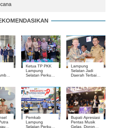
ncana
EKOMENDASIKAN
Ketua TP PKK
Lampung
Lampung
Selatan Jadi
ambut
Selatan Perkuat
Daerah Terbaik
ina
Pendampingan
Penggerak
ela
Anak Beresiko
Koperasi Merah
Stunting
Putih
msel
Pemkab
Bupati Apresiasi
Putra
Lampung
Pentas Musik
bau
Selatan Perkuat
Gelas, Dorong