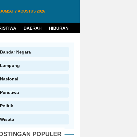
JUM;AT
7 AGUSTUS 2026
RISTIWA
DAERAH
HIBURAN
HUKUM
PENDIDIKAN
W
Bandar Negara
Lampung
Nasional
Peristiwa
Politik
Wisata
OSTINGAN POPULER