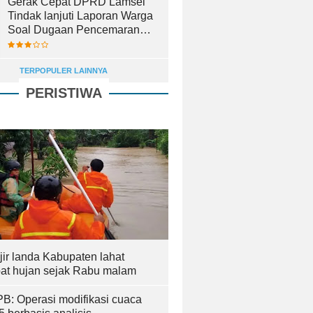
Gerak Cepat DPRD Lamsel
Tindak lanjuti Laporan Warga
Soal Dugaan Pencemaran
Lingkungan
TERPOPULER LAINNYA
PERISTIWA
jir landa Kabupaten lahat
bat hujan sejak Rabu malam
B: Operasi modifikasi cuaca