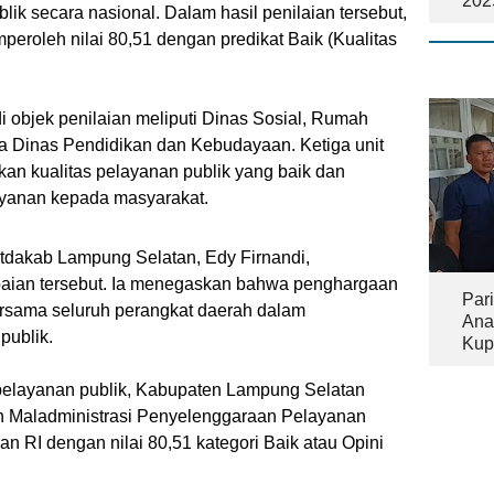
202
ik secara nasional. Dalam hasil penilaian tersebut,
roleh nilai 80,51 dengan predikat Baik (Kualitas
 objek penilaian meliputi Dinas Sosial, Rumah
 Dinas Pendidikan dan Kebudayaan. Ketiga unit
kan kualitas pelayanan publik yang baik dan
ayanan kepada masyarakat.
etdakab Lampung Selatan, Edy Firnandi,
paian tersebut. Ia menegaskan bahwa penghargaan
Pari
ersama seluruh perangkat daerah dalam
Ana
publik.
Kup
Tam
pelayanan publik, Kabupaten Lampung Selatan
ian Maladministrasi Penyelenggaraan Pelayanan
 RI dengan nilai 80,51 kategori Baik atau Opini