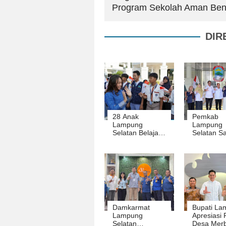
Program Sekolah Aman Be
DIR
28 Anak
Pemkab
Lampung
Lampung
Selatan Belajar
Selatan S
Menjadi Pelayan
Program B
Masyarakat
Desa Polin
Lewat Kids
Takeover Di Hari
Anak Nasional
2026
Damkarmat
Bupati La
Lampung
Apresiasi 
Selatan
Desa Mer