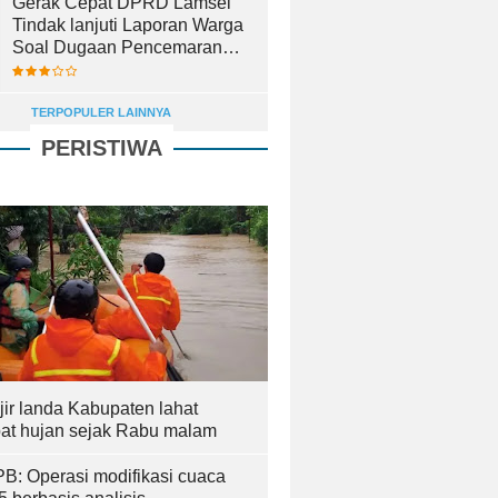
Gerak Cepat DPRD Lamsel
Tindak lanjuti Laporan Warga
Soal Dugaan Pencemaran
Lingkungan
TERPOPULER LAINNYA
PERISTIWA
jir landa Kabupaten lahat
bat hujan sejak Rabu malam
B: Operasi modifikasi cuaca