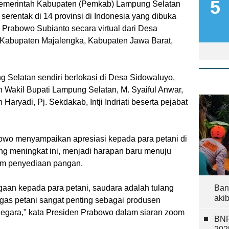
emerintah Kabupaten (Pemkab) Lampung Selatan
serentak di 14 provinsi di Indonesia yang dibuka
 Prabowo Subianto secara virtual dari Desa
Kabupaten Majalengka, Kabupaten Jawa Barat,
 Selatan sendiri berlokasi di Desa Sidowaluyo,
h Wakil Bupati Lampung Selatan, M. Syaiful Anwar,
Haryadi, Pj. Sekdakab, Intji Indriati beserta pejabat
owo menyampaikan apresiasi kepada para petani di
ng meningkat ini, menjadi harapan baru menuju
lam penyediaan pangan.
aan kepada para petani, saudara adalah tulang
Ban
aki
as petani sangat penting sebagai produsen
negara," kata Presiden Prabowo dalam siaran zoom
BNP