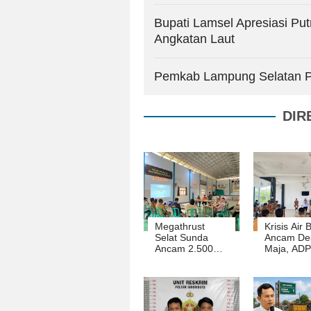
Bupati Lamsel Apresiasi P
Angkatan Laut
Pemkab Lampung Selatan Pe
DIR
Megathrust
Krisis Air 
Selat Sunda
Ancam De
Ancam 2.500
Maja, ADP
Siswa, Desa
Mitra Bent
Kelawi Perkuat
UIM, dan
Program
SPAB Ben
Sekolah Aman
Tim Perce
Bencana