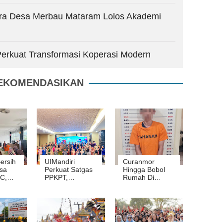
utra Desa Merbau Mataram Lolos Akademi
rkuat Transformasi Koperasi Modern
EKOMENDASIKAN
Bersih
UIMandiri
Curanmor
sa
Perkuat Satgas
Hingga Bobol
C,
PPKPT,
Rumah Di
ala,
Wujudkan
Kalianda Pelaku
 UKM
Kampus Aman,
Kini Gulung
tuk
Inklusif, dan
Polisi
patan
Bebas
Kekerasan