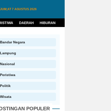
JUM;AT
7 AGUSTUS 2026
RISTIWA
DAERAH
HIBURAN
HUKUM
PENDIDIKAN
W
Bandar Negara
Lampung
Nasional
Peristiwa
Politik
Wisata
OSTINGAN POPULER